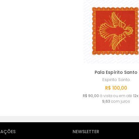
Pala Espírito Santo
Espirito Santo.
R$ 100,00
R$ 90,00
à vista ou em até
12x
9,63
com juros
MAÇÕES
NEWSLETTER