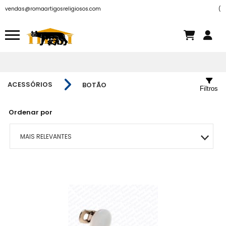
vendas@romaartigosreligiosos.com
(
ACESSÓRIOS
BOTÃO
Filtros
Ordenar por
MAIS RELEVANTES
MAIS VENDIDOS
MENOR PREÇO
MAIOR PREÇO