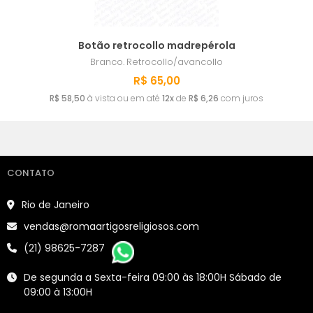
Botão retrocollo madrepérola
Branco.
Retrocollo/avancollo
R$ 65,00
R$ 58,50
à vista ou em até
12x
de
R$ 6,26
com juros
CONTATO
Rio de Janeiro
vendas@romaartigosreligiosos.com
(21) 98625-7287
De segunda a Sexta-feira 09:00 às 18:00H Sábado de
09:00 à 13:00H