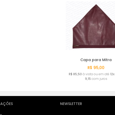
Capa para Mitra
R$ 95,00
R$ 85,50
à vista ou em até
12x
9,15
com juros
MAÇÕES
NEWSLETTER