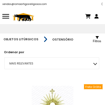
vendas@romaartigosreligiosos.com
(
OBJETOS LITÚRGICOS
OSTENSÓRIO
Filtros
Ordenar por
MAIS RELEVANTES
MAIS VENDIDOS
Frete Grátis
MENOR PREÇO
MAIOR PREÇO