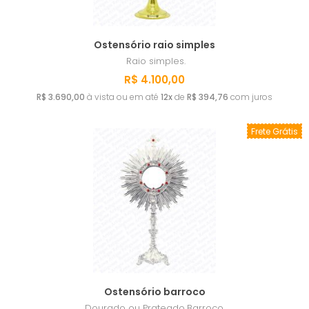
Ostensório raio simples
Raio simples.
R$ 4.100,00
R$ 3.690,00
à vista ou em até
12x
de
R$ 394,76
com juros
Frete Grátis
Ostensório barroco
Dourado ou Prateado
Barroco.