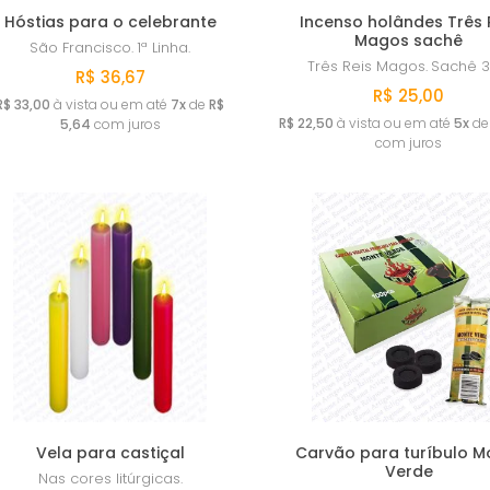
Hóstias para o celebrante
Incenso holândes Três 
Magos sachê
São Francisco.
1ª Linha.
Três Reis Magos.
Sachê 3
R$ 36,67
R$ 25,00
R$ 33,00
à vista ou em até
7x
de
R$
R$ 22,50
à vista ou em até
5x
d
5,64
com juros
com juros
Vela para castiçal
Carvão para turíbulo M
Verde
Nas cores litúrgicas.