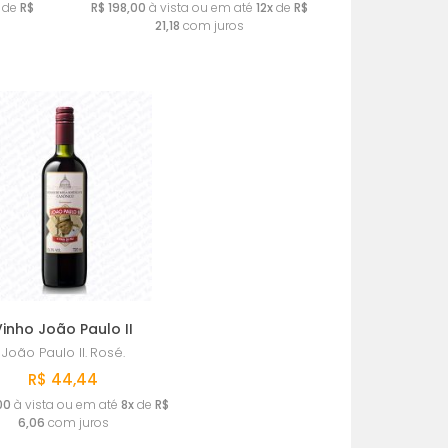
de
R$
R$ 198,00
à vista ou em até
12x
de
R$
21,18
com juros
Vinho João Paulo II
João Paulo II.
Rosé.
R$ 44,44
00
à vista ou em até
8x
de
R$
6,06
com juros