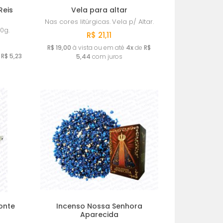
Reis
Vela para altar
Nas cores litúrgicas.
Vela p/ Altar.
0g.
R$ 21,11
R$ 19,00
à vista ou em até
4x
de
R$
e
R$ 5,23
5,44
com juros
onte
Incenso Nossa Senhora
Aparecida