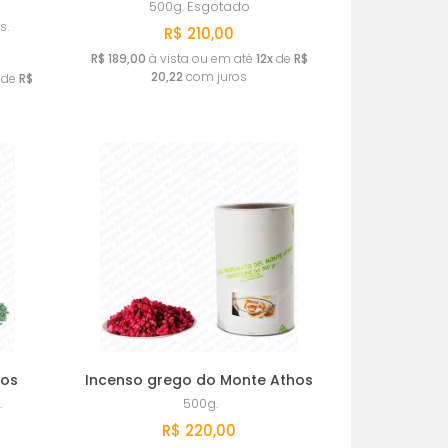
500g.
Esgotado
s.
R$ 210,00
R$ 189,00
à vista ou em até
12x
de
R$
20,22
com juros
de
R$
nos
Incenso grego do Monte Athos
.
500g.
R$ 220,00