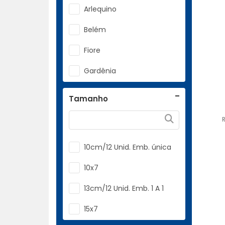
Arlequino
Nas Cores Litúrgicas.
Belém
Olibano.
Fiore
Rosas.
Gardênia
Sabatinus
Israel
Salton.
Tamanho
Jasmim
São Francisco.
Jerusalem
Três Reis Magos.
10cm/12 Unid. Emb. única
Lavanda
Vatican
10x7
Limão
13cm/12 Unid. Emb. 1 A 1
Mirra
15x7
Pino