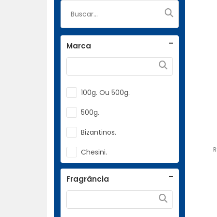
Marca
100g. Ou 500g.
500g.
Bizantinos.
R
Chesini.
Glória.
Fragrância
João Paulo II.
Monte Verde.