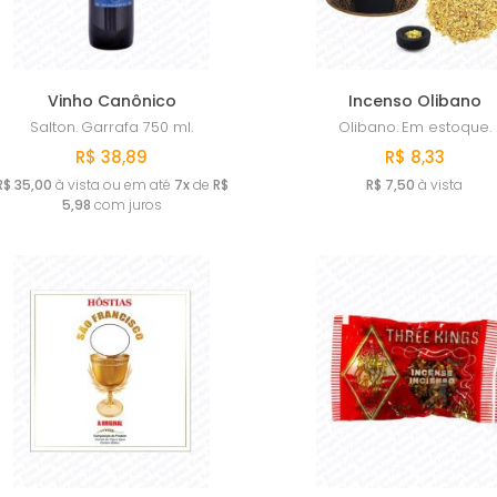
Vinho Canônico
Incenso Olibano
Salton.
Garrafa 750 ml.
Olibano.
Em estoque.
R$ 38,89
R$ 8,33
R$ 35,00
à vista ou em até
7x
de
R$
R$ 7,50
à vista
5,98
com juros