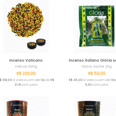
Incenso Vaticano
Incenso italiano Glória 
Vatican
500g.
Glória.
Sachê 25g.
R$ 220,00
R$ 50,00
$ 198,00
à vista ou em até
12x
de
R$
R$ 45,00
à vista ou em até
10x
21,18
com juros
5,62
com juros