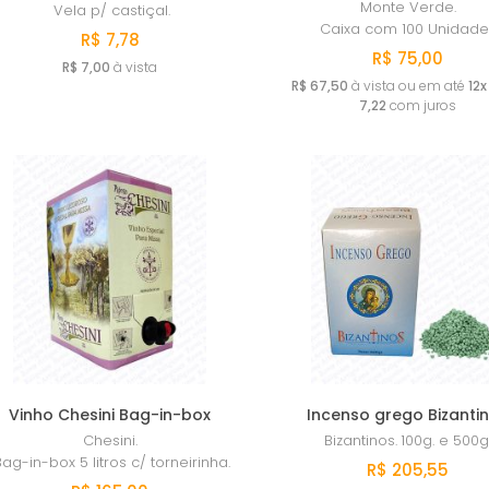
Monte Verde.
Vela p/ castiçal.
Caixa com 100 Unidade
R$ 7,78
R$ 75,00
R$ 7,00
à vista
R$ 67,50
à vista ou em até
12x
7,22
com juros
Vinho Chesini Bag-in-box
Incenso grego Bizanti
Chesini.
Bizantinos.
100g. e 500g
ag-in-box 5 litros c/ torneirinha.
R$ 205,55