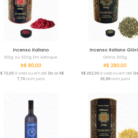
Incenso italiano
Incenso italiano Glór
100g. ou 500g.
Em estoque.
Glória.
500g.
R$ 80,00
R$ 280,00
R$ 72,00
à vista ou em até
12x
de
R$
R$ 252,00
à vista ou em até
12
7,70
com juros
26,96
com juros