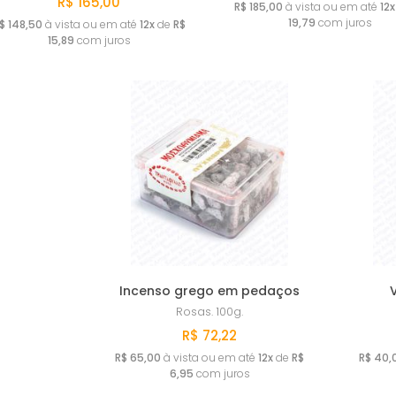
R$ 165,00
R$ 185,00
à vista ou em até
12x
19,79
com juros
$ 148,50
à vista ou em até
12x
de
R$
15,89
com juros
Incenso grego em pedaços
Rosas.
100g.
R$ 72,22
R$ 65,00
à vista ou em até
12x
de
R$
R$ 40,
6,95
com juros