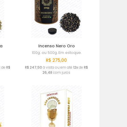
ia
Incenso Nero Oro
100g. ou 500g.
Em estoque.
R$ 275,00
x
de
R$
R$ 247,50
à vista ou em até
12x
de
R$
26,48
com juros