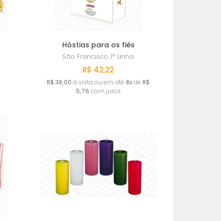
Hóstias para os fiés
São Francisco.
1ª Linha.
R$ 42,22
R$ 38,00
à vista ou em até
8x
de
R$
5,76
com juros