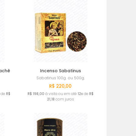
MAIS VENDIDOS
MENOR PREÇO
MAIOR PREÇO
A - Z
sachê
Incenso Sabatinus
Sabatinus
100g. ou 500g.
R$ 220,00
de
R$
R$ 198,00
à vista ou em até
12x
de
R$
21,18
com juros