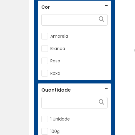
16.5cm/12 Unid. Emb. 1 A 1
Roma
Cor
20x7
Rosa
3.0cm/1000 Unid.
Rosas
Amarela
3.3cm/1000 Unid.
Branca
3.6cm/900 Unid.
Rosa
30cm X 2.5cm
Roxa
30cm X 2.8cm
Verde
30cm X 3.5cm
Quantidade
Vermelha
30x7
4.0cm/600 Unid.
1 Unidade
5.0cm/400 Unid.
100g.