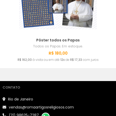
A - Z
Pôster todos os Papas
Todos os Papas.
Em estoque.
R$ 180,00
R$ 162,00
à vista ou em até
12x
de
R$ 17,33
com juros
CONTATO
Rio de Janeiro
vendas@romaartigosreligiosos.com
(21) 98625-7287