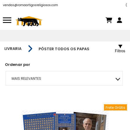
vendas@romaartigosreligiosos.com
(
LIVRARIA
PÔSTER TODOS OS PAPAS
Filtros
Ordenar por
MAIS RELEVANTES
MAIS VENDIDOS
Frete Grátis
MENOR PREÇO
MAIOR PREÇO