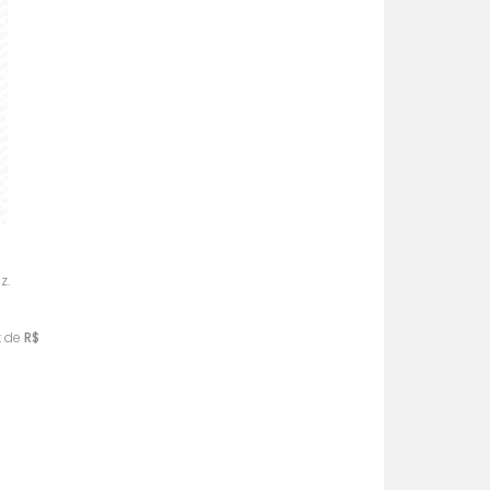
MAIS VENDIDOS
MENOR PREÇO
MAIOR PREÇO
A - Z
z.
x
de
R$