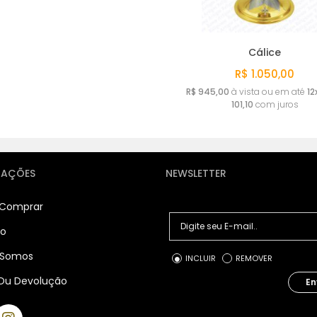
Cálice
R$ 1.050,00
R$ 945,00
à vista ou em até
12
101,10
com juros
MAÇÕES
NEWSLETTER
Comprar
to
Somos
INCLUIR
REMOVER
Ou Devolução
En