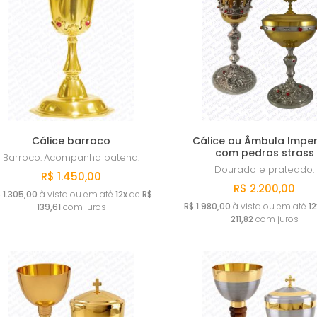
Cálice barroco
Cálice ou Âmbula Impe
com pedras strass
Barroco.
Acompanha patena.
Dourado e prateado.
R$ 1.450,00
R$ 2.200,00
 1.305,00
à vista ou em até
12x
de
R$
R$ 1.980,00
à vista ou em até
12
139,61
com juros
211,82
com juros