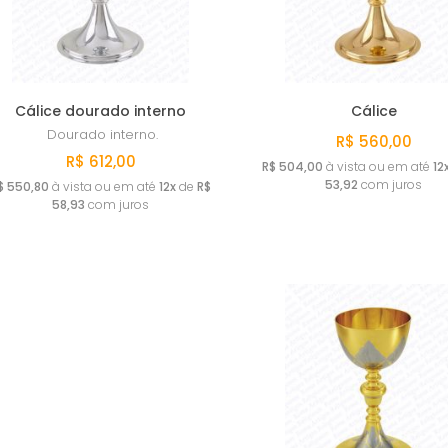
Cálice dourado interno
Cálice
Dourado interno.
R$ 560,00
R$ 612,00
R$ 504,00
à vista ou em até
12
53,92
com juros
$ 550,80
à vista ou em até
12x
de
R$
58,93
com juros