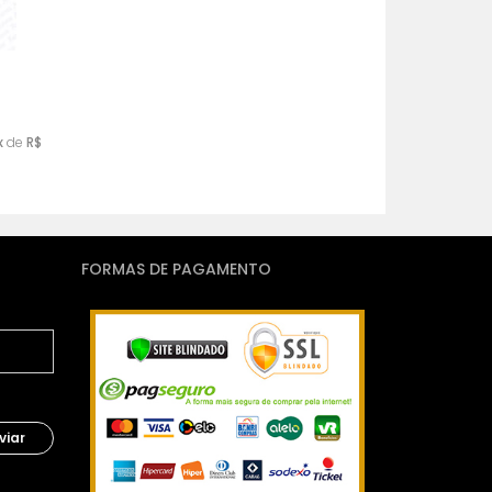
x
de
R$
FORMAS DE PAGAMENTO
viar