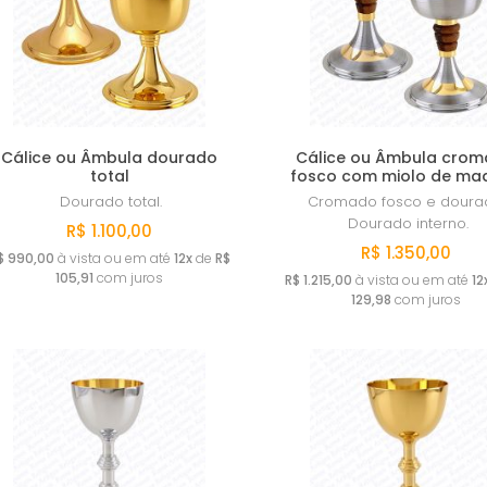
Cálice ou Âmbula dourado
Cálice ou Âmbula cro
total
fosco com miolo de ma
Dourado total.
Cromado fosco e doura
Dourado interno.
R$ 1.100,00
R$ 1.350,00
$ 990,00
à vista ou em até
12x
de
R$
105,91
com juros
R$ 1.215,00
à vista ou em até
12
129,98
com juros