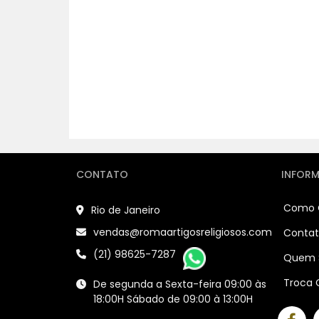
CONTATO
INFOR
Como 
Rio de Janeiro
vendas@romaartigosreligiosos.com
Conta
(21) 98625-7287
Quem 
Troca 
De segunda a Sexta-feira 09:00 às
18:00H Sábado de 09:00 à 13:00H