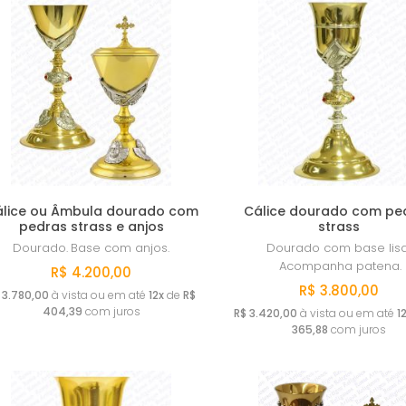
lice ou Âmbula dourado com
Cálice dourado com pe
pedras strass e anjos
strass
Dourado.
Base com anjos.
Dourado com base lisa
Acompanha patena.
R$ 4.200,00
R$ 3.800,00
 3.780,00
à vista ou em até
12x
de
R$
404,39
com juros
R$ 3.420,00
à vista ou em até
1
365,88
com juros