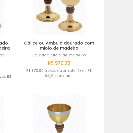
mado
Cálice ou Âmbula dourado com
deira
miolo de madeira
do.
Dourado.
Miolo de madeira.
R$ 970,00
R$ 873,00
à vista ou em até
12x
de
R$
93,39
com juros
x
de
R$