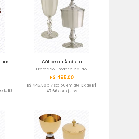
rium
Cálice ou Âmbula
Prateado.
Estanho polido.
R$ 495,00
R$ 445,50
à vista ou em até
12x
de
R$
x
de
R$
47,66
com juros