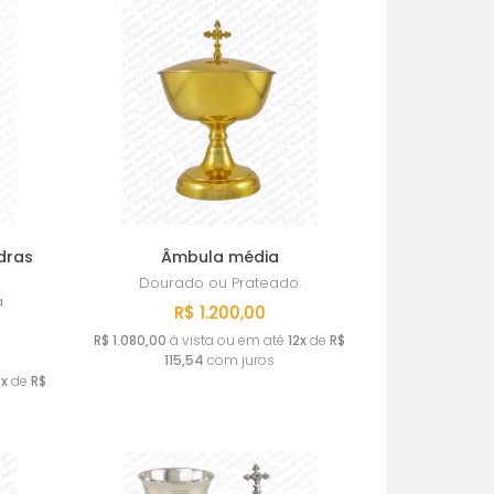
MAIS VENDIDOS
MENOR PREÇO
MAIOR PREÇO
A - Z
dras
Âmbula média
Dourado ou Prateado.
.
R$ 1.200,00
R$ 1.080,00
à vista ou em até
12x
de
R$
115,54
com juros
2x
de
R$