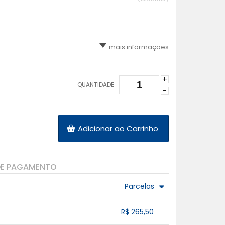
mais informações
+
QUANTIDADE
-
Adicionar ao Carrinho
DE PAGAMENTO
Parcelas
5x com juros de R$ 64,11
9x com juros de R$ 37,28
R$ 265,50
6x com juros de R$ 54,06
10x com juros de R$ 33,90