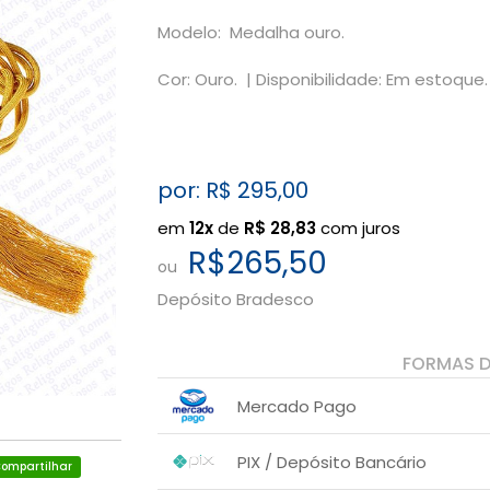
Modelo: Medalha ouro.
Cor: Ouro. |
Disponibilidade: Em estoque.
por: R$
295,00
em
12x
de
R$
28,83
com juros
R$265,50
ou
Depósito Bradesco
FORMAS 
Mercado Pago
1x sem juros de R$ 295,00
PIX / Depósito Bancário
ompartilhar
2x sem juros de R$ 147,50