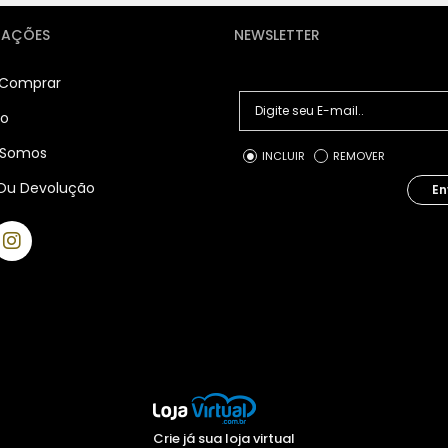
MAÇÕES
NEWSLETTER
Comprar
to
Somos
INCLUIR
REMOVER
Ou Devolução
En
Crie já sua loja virtual