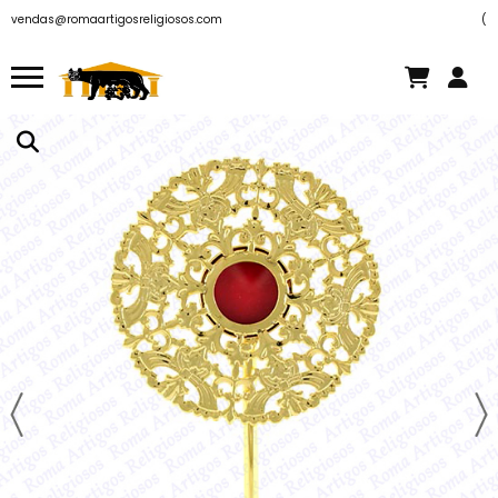
vendas@romaartigosreligiosos.com
(
Há algumas horas